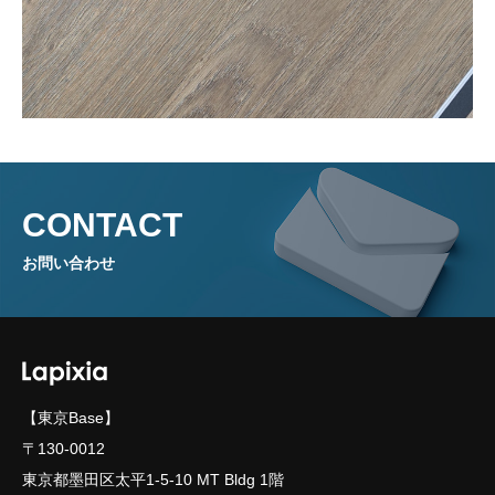
GALLERY
TOPICS
COMPANY・ACCESS
CONTACT
お問い合わせ
CONTACT・ORDER
Lamett（Global site）
【東京Base】
〒130-0012
東京都墨田区太平1-5-10 MT Bldg 1階